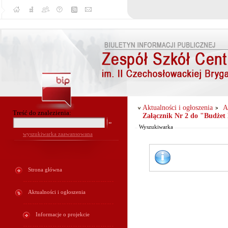
Od:
Aktualności i ogłoszenia
A
Treść do znalezienia:
Załącznik Nr 2 do "Budżet
Do:
Wyszukiwarka
wyszukiwarka zaawansowana
Strona główna
Aktualności i ogłoszenia
Informacje o projekcie