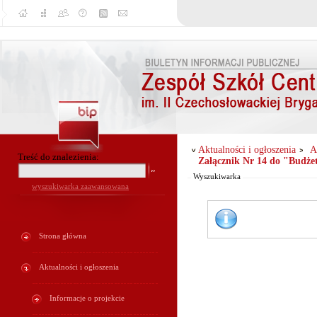
Od:
Aktualności i ogłoszenia
A
Treść do znalezienia:
Załącznik Nr 14 do "Budże
Do:
Wyszukiwarka
wyszukiwarka zaawansowana
Strona główna
Aktualności i ogłoszenia
Informacje o projekcie